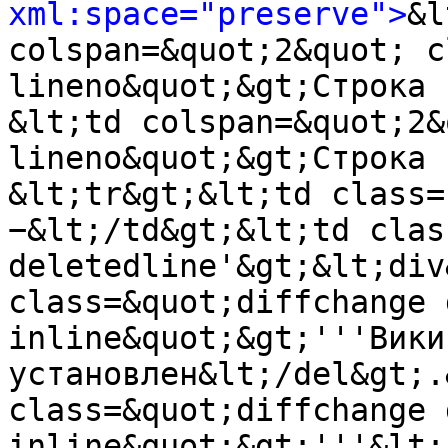
xml:space="preserve">
&l
colspan=&quot;2&quot; c
lineno&quot;&gt;Строка 
&lt;td colspan=&quot;2&
lineno&quot;&gt;Строка 
&lt;tr&gt;&lt;td class=
−&lt;/td&gt;&lt;td clas
deletedline'&gt;&lt;div
class=&quot;diffchange 
inline&quot;&gt;'''Вики
установлен&lt;/del&gt;.
class=&quot;diffchange 
inline&quot;&gt;'''&lt;